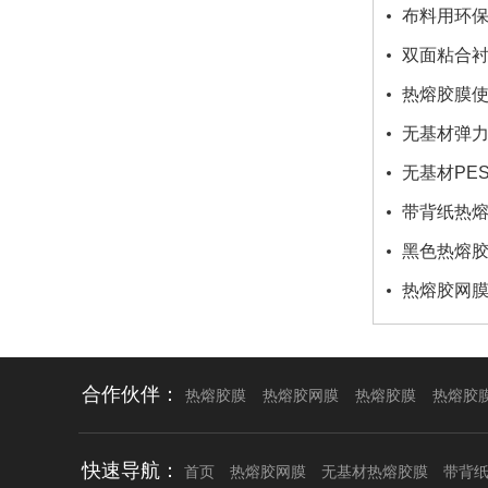
布料用环
双面粘合
热熔胶膜使
无基材弹力
无基材PE
带背纸热
黑色热熔
热熔胶网膜
合作伙伴：
热熔胶膜
热熔胶网膜
热熔胶膜
热熔胶
快速导航：
首页
热熔胶网膜
无基材热熔胶膜
带背