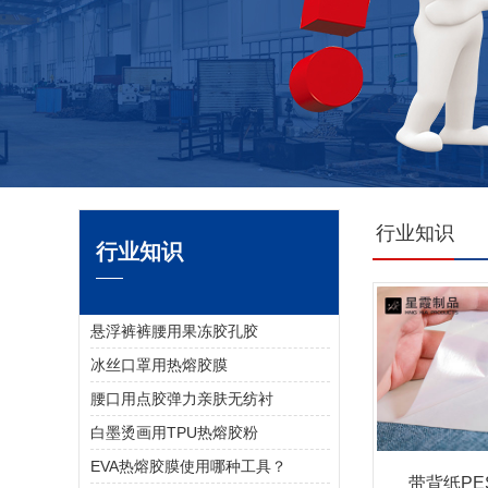
行业知识
行业知识
悬浮裤裤腰用果冻胶孔胶
冰丝口罩用热熔胶膜
腰口用点胶弹力亲肤无纺衬
白墨烫画用TPU热熔胶粉
EVA热熔胶膜使用哪种工具？
带背纸PE