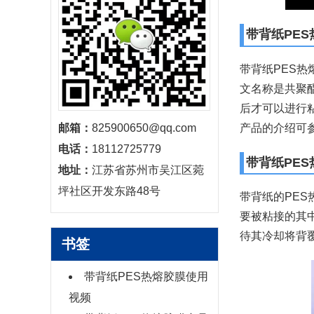
带背纸PE
带背纸PES热
文名称是共聚
后才可以进行粘
产品的介绍可
邮箱：
825900650@qq.com
电话：
18112725779
带背纸PE
地址：
江苏省苏州市吴江区菀
坪社区开发东路48号
带背纸的PE
要被粘接的其
待其冷却将背
书签
带背纸PES热熔胶膜使用
视频